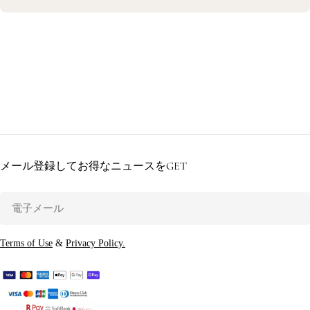
メール登録してお得なニュースをGET
電
子
メ
Terms of Use
&
Privacy Policy.
ー
ル