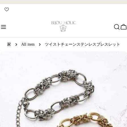
コ
ン
テ
ン
ツ
に
ス
家
All item
ツイストチェーンステンレスブレスレット
キ
製
ッ
品
プ
情
報
へ
ス
キ
ッ
プ