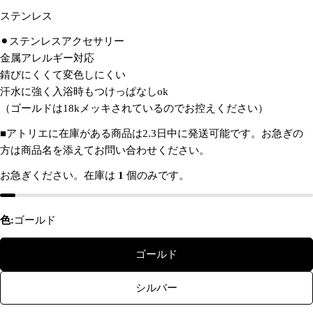
あ
ステンレス
な
た
⚫︎ステンレスアクセサリー
あ
の
金属アレルギー対応
な
名
た
前
錆びにくくて変色しにくい
この商品をシェアする
あ
の
汗水に強く入浴時もつけっぱなしok
な
メ
（ゴールドは18kメッキされているのでお控えください）
た
コピー
ー
共
あ
の
ル
有
■アトリエに在庫がある商品は2.3日中に発送可能です。お急ぎの
な
電
ア
た
方は商品名を添えてお問い合わせください。
話
ド
の
レ
メ
お急ぎください。在庫は
1
個のみです。
ス
ッ
* の付いたフィールドは必須です。
セ
ー
色:
ゴールド
質問を送信する
ジ
ゴールド
シルバー