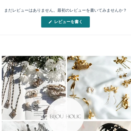
まだレビューはありません。最初のレビューを書いてみませんか？
(新
レビューを書く
し
い
ウ
ィ
ン
ド
ウ
で
開
き
ま
す)