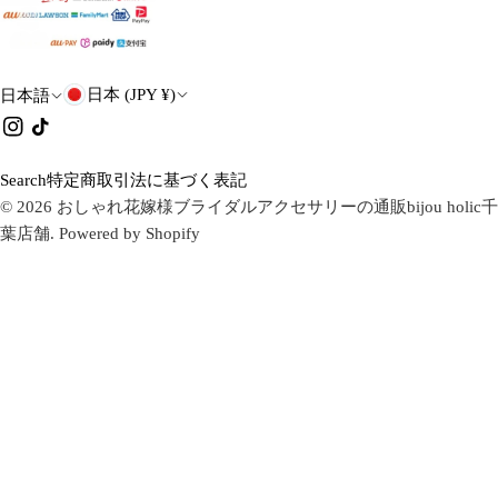
国
言
日本 (JPY ¥)
日本語
・
語
イ
チ
ン
ク
地
ス
タ
Search
特定商取引法に基づく表記
域
タ
ク
© 2026
おしゃれ花嫁様ブライダルアクセサリーの通販bijou holic千
グ
葉店舗
.
Powered by Shopify
ラ
ム