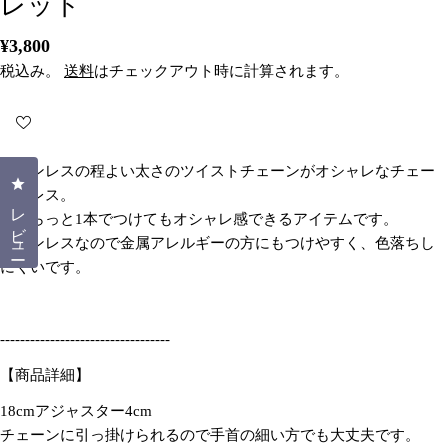
レット
通
¥3,800
常
税込み。
送料
はチェックアウト時に計算されます。
価
格
ステンレスの程よい太さのツイストチェーンがオシャレなチェー
クリックしてレビューダイアログを開く
ンブレス。
レビュー
じゃらっと1本でつけてもオシャレ感できるアイテムです。
ステンレスなので金属アレルギーの方にもつけやすく、色落ちし
にくいです。
----------------------------------
【商品詳細】
18cmアジャスター4cm
質問する
チェーンに引っ掛けられるので手首の細い方でも大丈夫です。