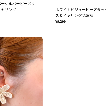
バーシルバービーズタ
イヤリング
ホワイトビジュービーズタッ
ス＆イヤリング花嫁様
通
¥9,200
常
価
格