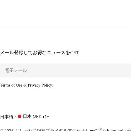
メール登録してお得なニュースをGET
電
子
メ
Terms of Use
&
Privacy Policy.
ー
ル
国
言
日本 (JPY ¥)
日本語
・
語
© 2026
おしゃれ花嫁様ブライダルアクセサリーの通販bijou holic