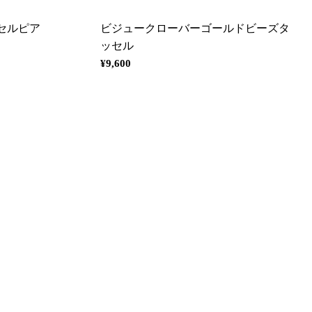
セルピア
ビジュークローバーゴールドビーズタ
ッセル
通
¥9,600
常
価
格