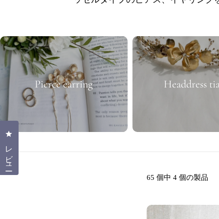
ク
シ
ョ
Pierce earring
Headdress ti
ン
:
クリックしてレビューダイアログを開く
レビュー
65 個中 4 個の製品