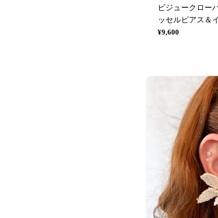
ビジュークロー
ッセルピアス＆
通
¥9,600
常
価
格