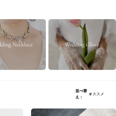
ding Necklace
Wedding Glove
並べ替
え：