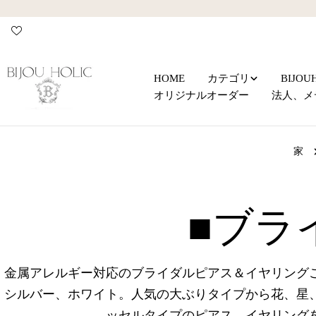
コ
ン
テ
ン
ツ
HOME
カテゴリ
BIJO
に
オリジナルオーダー
法人、メ
ス
キ
ッ
家
プ
コ
■ブラ
レ
金属アレルギー対応のブライダルピアス＆イヤリング
シルバー、ホワイト。人気の大ぶりタイプから花、星
ッセルタイプのピアス、イヤリング