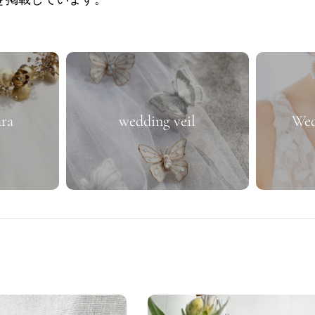
ara
wedding veil
Wed