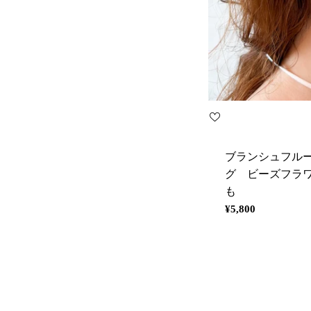
ブランシュフル
グ ビーズフラ
も
通
¥5,800
常
価
格