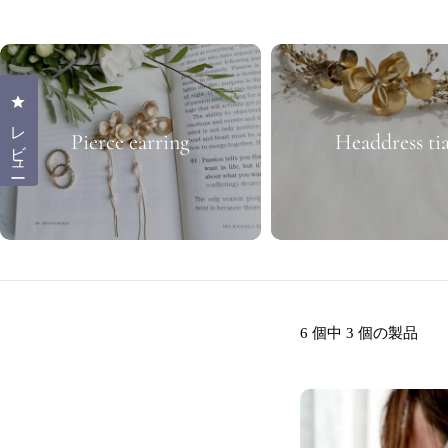
ク
シ
クリックしてレビューダイアログを開く
レビュー
ョ
Pierce earring
Headdress ti
ン
:
6 個中 3 個の製品