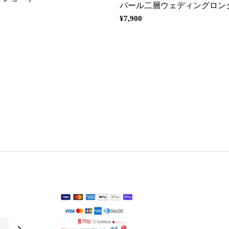
パール二層ウェディングロン
通
¥7,900
常
価
格