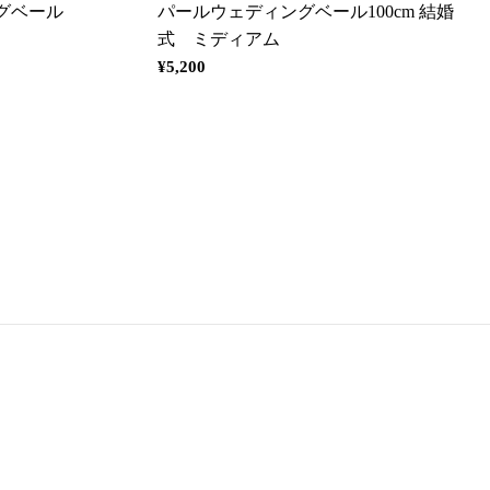
グベール
パールウェディングベール100cm 結婚
式 ミディアム
通
¥5,200
常
価
格