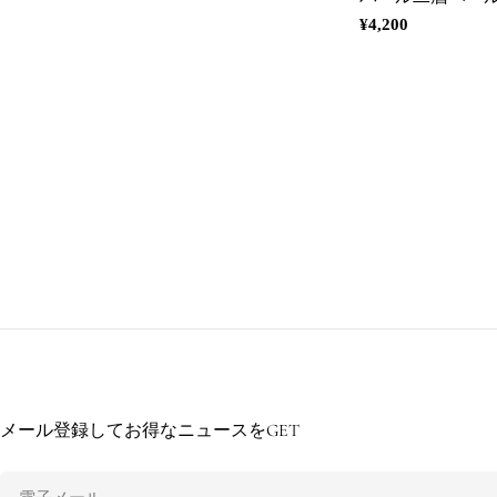
通
¥4,200
常
価
格
メール登録してお得なニュースをGET
電