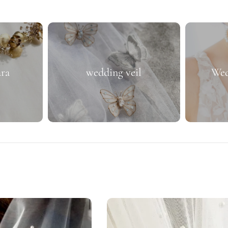
ara
wedding veil
Wed