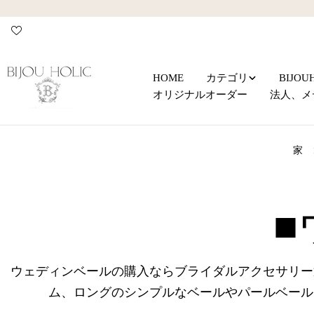
コ
ン
テ
ン
ツ
HOME
カテゴリ
BIJO
に
オリジナルオーダー
法人、メ
ス
キ
ッ
家
プ
コ
■
レ
ウェディンベールの購入ならブライダルアクセサリー通販b
ム、ロングのシンプルなベールやパールベール