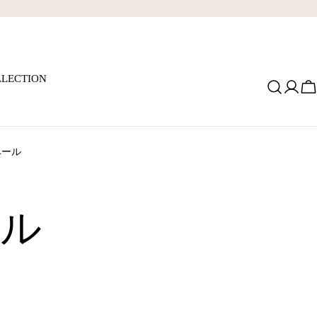
LECTION
ロ
グ
イ
ン
ベール
ール