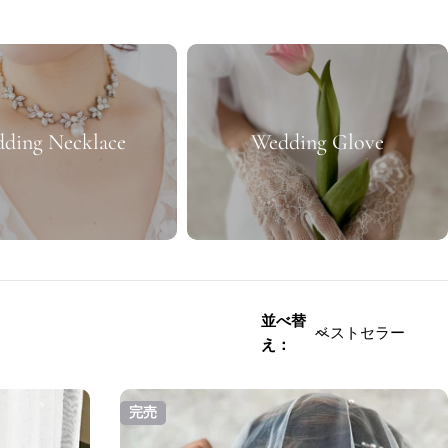
ding Necklace
Wedding Glove
並べ替
え：
完売