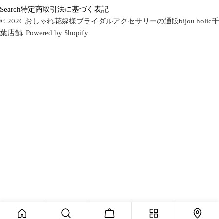
地
ス
タ
Search
特定商取引法に基づく表記
域
タ
ク
© 2026
おしゃれ花嫁様ブライダルアクセサリーの通販bijou holic千
グ
葉店舗
.
Powered by Shopify
ラ
ム