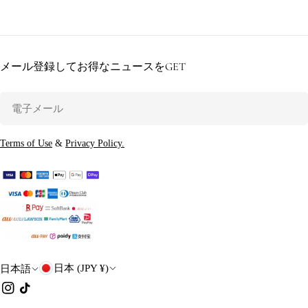
メール登録してお得なニュースをGET
電
子
メ
Terms of Use
&
Privacy Policy.
ー
ル
国
言
日本 (JPY ¥)
日本語
・
語
イ
チ
ン
ク