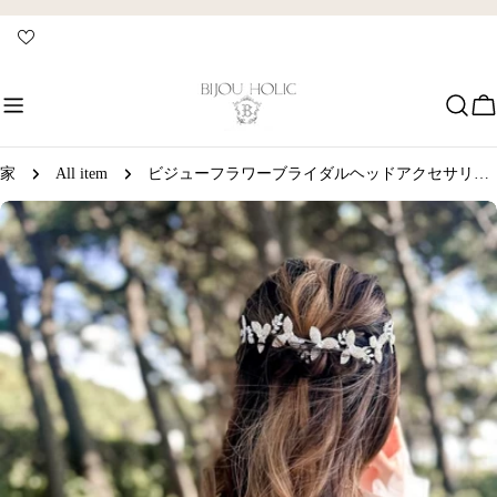
コ
ン
テ
ン
ツ
に
ス
家
All item
ビジューフラワーブライダルヘッドアクセサリー ヘッドドレス
キ
製
ッ
品
プ
情
報
へ
ス
キ
ッ
プ