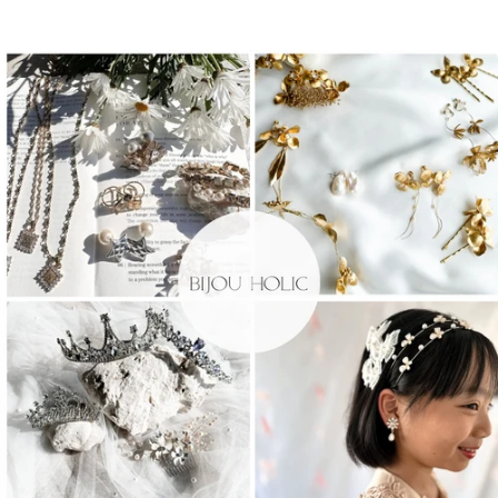
ン
ド
ウ
で
開
き
ま
す)