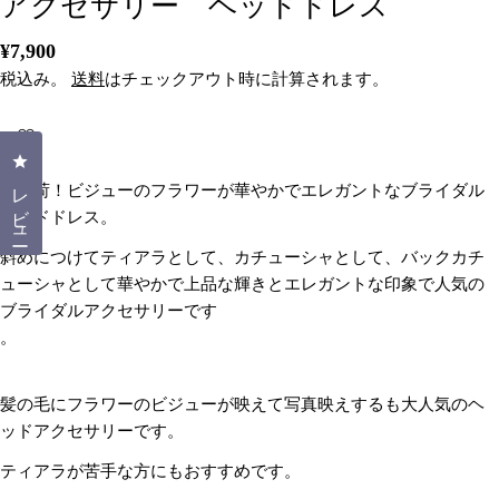
アクセサリー ヘッドドレス
通
¥7,900
常
税込み。
送料
はチェックアウト時に計算されます。
価
格
クリックしてレビューダイアログを開く
レビュー
再入荷！ビジューのフラワーが華やかでエレガントなブライダル
ヘッドドレス。
斜めにつけてティアラとして、カチューシャとして、バックカチ
ューシャとして華やかで上品な輝きとエレガントな印象で人気の
ブライダルアクセサリーです
。
質問する
髪の毛にフラワーのビジューが映えて写真映えするも大人気のヘ
ッドアクセサリーです。
あ
な
ティアラが苦手な方にもおすすめです。
た
あ
の