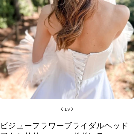
メディア 0 をモーダルで開く
1
/
9
ビジューフラワーブライダルヘッド