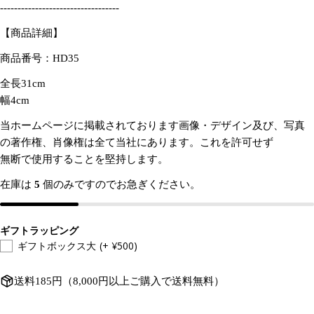
----------------------------------
な
名
た
前
この商品をシェアする
【商品詳細】
あ
の
な
メ
商品番号：HD35
た
コピー
ー
共
あ
の
ル
有
全長31cm
な
電
ア
た
幅4cm
話
ド
の
レ
当ホームページに掲載されております画像・デザイン及び、写真
メ
ス
ッ
の著作権、肖像権は全て当社にあります。これを許可せず
* の付いたフィールドは必須です。
セ
無断で使用することを堅持します。
ー
質問を送信する
ジ
在庫は
5
個のみですのでお急ぎください。
ギフトラッピング
ギフトボックス大
(+ ¥500)
送料185円（8,000円以上ご購入で送料無料）