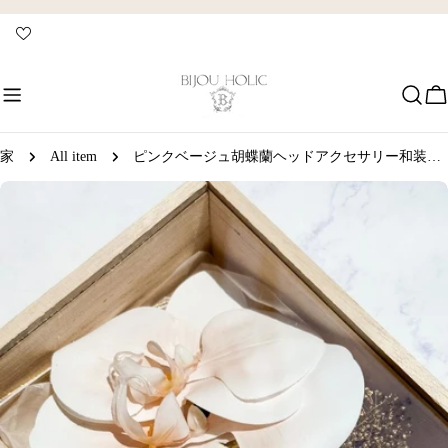
コ
ン
テ
ン
ツ
に
ス
家
All item
ピンクベージュ胡蝶蘭ヘッドアクセサリー和装髪飾り
キ
製
ッ
品
プ
情
報
へ
ス
キ
ッ
プ