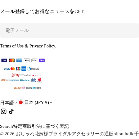
メール登録してお得なニュースをGET
電
子
メ
Terms of Use
&
Privacy Policy.
ー
ル
国
言
日本 (JPY ¥)
日本語
・
語
イ
チ
ン
ク
地
ス
タ
Search
特定商取引法に基づく表記
域
タ
ク
© 2026
おしゃれ花嫁様ブライダルアクセサリーの通販bijou holic千