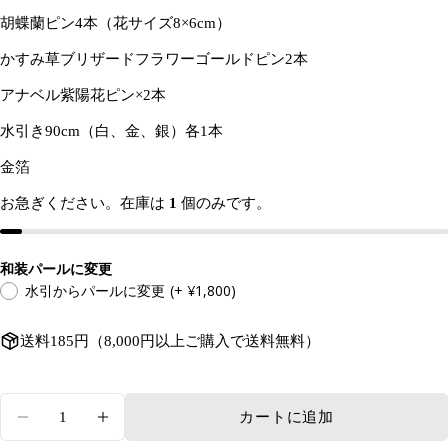
た
前
この商品をシェアする
あ
の
胡蝶蘭ピン4本（花サイズ8×6cm）
な
メ
た
コピー
かすみ草ブリザードフラワーゴールドピン2本
ー
共
あ
の
ル
有
な
電
アナベル紫陽花ピン×2本
ア
た
話
ド
の
水引き90cm（白、金、銀）各1本
レ
メ
ス
金箔
ッ
* の付いたフィールドは必須です。
セ
お急ぎください。在庫は
1
個のみです。
ー
質問を送信する
ジ
和装パールに変更
水引からパールに変更
(+ ¥1,800)
送料185円（8,000円以上ご購入で送料無料）
量
カートに追加
ピンクベージュ胡蝶蘭ヘッドアクセサリー和装髪
ピンクベージュ胡蝶蘭ヘッドアクセサリ