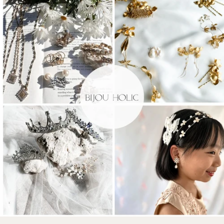
き
ま
す)