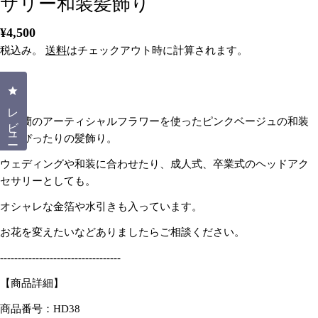
サリー和装髪飾り
通
¥4,500
常
税込み。
送料
はチェックアウト時に計算されます。
価
格
クリックしてレビューダイアログを開く
レビュー
胡蝶蘭のアーティシャルフラワーを使ったピンクベージュの和装
にもぴったりの髪飾り。
ウェディングや和装に合わせたり、成人式、卒業式のヘッドアク
セサリーとしても。
オシャレな金箔や水引きも入っています。
質問する
お花を変えたいなどありましたらご相談ください。
あ
----------------------------------
な
た
【商品詳細】
あ
の
な
名
商品番号：HD38