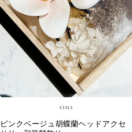
メディア 0 をモーダルで開く
1
/
11
ピンクベージュ胡蝶蘭ヘッドアクセ