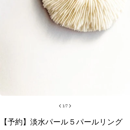
メディア 0 をモーダルで開く
1
/
7
【予約】淡水パール５パールリング