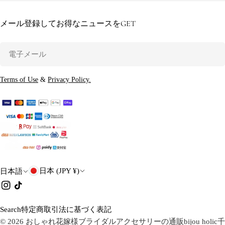
メール登録してお得なニュースをGET
電
子
メ
Terms of Use
&
Privacy Policy.
ー
ル
国
言
日本 (JPY ¥)
日本語
・
語
イ
チ
ン
ク
地
ス
タ
Search
特定商取引法に基づく表記
域
タ
ク
© 2026
おしゃれ花嫁様ブライダルアクセサリーの通販bijou holic千