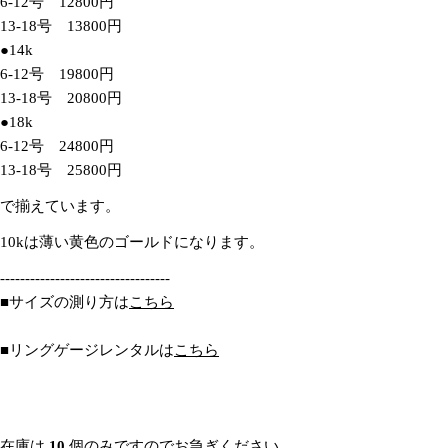
6-12号 12800円
13-18号 13800円
●14k
6-12号 19800円
13-18号 20800円
質問する
●18k
あ
6-12号 24800円
な
13-18号 25800円
た
あ
の
で揃えています。
な
名
た
前
10kは薄い黄色のゴールドになります。
この商品をシェアする
あ
の
な
メ
----------------------------------
た
コピー
ー
共
あ
■サイズの測り方は
こちら
の
ル
有
な
電
ア
た
話
ド
■リングゲージレンタルは
こちら
の
レ
メ
ス
ッ
* の付いたフィールドは必須です。
セ
ー
在庫は
10
個のみですのでお急ぎください。
質問を送信する