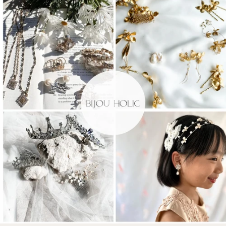
開
き
ま
す)