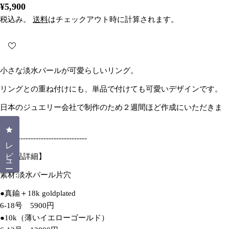
通
¥5,900
常
税込み。
送料
はチェックアウト時に計算されます。
価
格
小さな淡水パールが可愛らしいリング。
リングとの重ね付けにも、単品で付けても可愛いデザインです。
日本のジュエリー会社で制作のため２週間ほど作成にいただきま
す。
クリックしてレビューダイアログを開く
----------------------------------
レビュー
【商品詳細】
素材:淡水パール片穴
●真鍮＋18k goldplated
6-18号 5900円
●10k（薄いイエローゴールド）