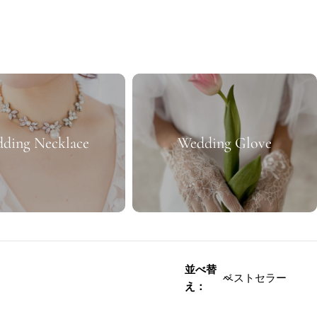
ding Necklace
Wedding Glove
並べ替
え：