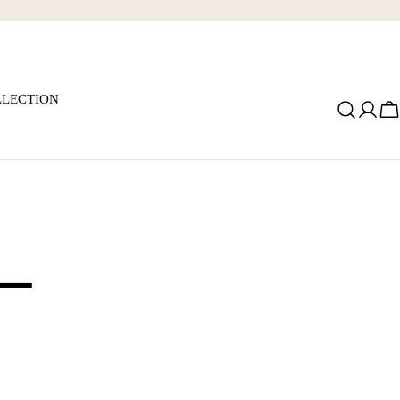
LECTION
ロ
グ
イ
ン
ー