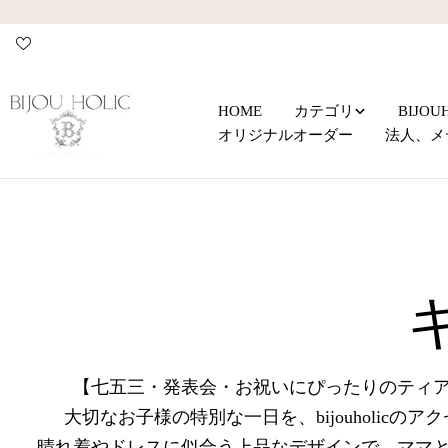
コ
ン
テ
ン
ツ
HOME
カテゴリ
BIJO
に
オリジナルオーダー
法人、メ
ス
キ
ッ
プ
【七五三・発表会・お祝いにぴったりのティ
大切なお子様の特別な一日を、bijouholic
晴れ着やドレスに似合う上品なデザインで、ママ