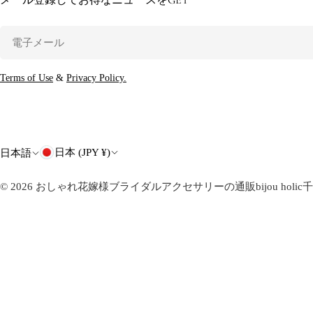
メール登録してお得なニュースをGET
電
子
メ
Terms of Use
&
Privacy Policy.
ー
ル
国
言
日本 (JPY ¥)
日本語
・
語
© 2026
おしゃれ花嫁様ブライダルアクセサリーの通販bijou holic
地
域