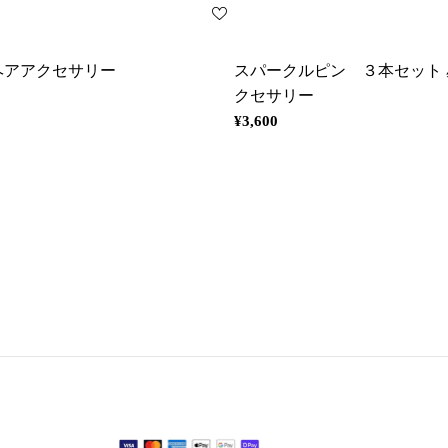
ヘアアクセサリー
スパークルピン ３本セット
クセサリー
通
¥3,600
常
価
格