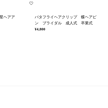
 星ヘアア
バタフライヘアクリップ 蝶ヘアピ
ン ブライダル 成人式 卒業式
通
¥4,800
常
価
格