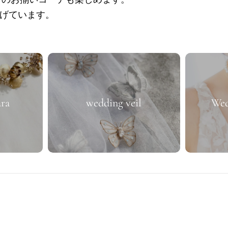
ク
げています。
シ
ョ
ara
wedding veil
Wed
ン