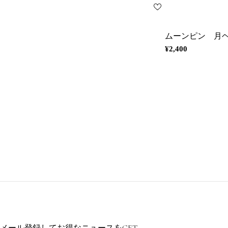
ムーンピン 月
通
¥2,400
常
価
格