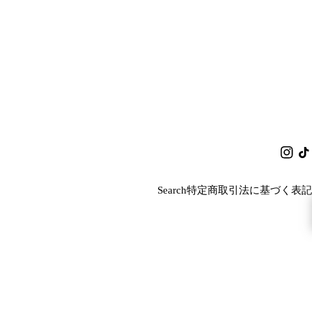
イ
チ
ン
ク
ス
タ
Search
特定商取引法に基づく表記
タ
ク
グ
ラ
ム