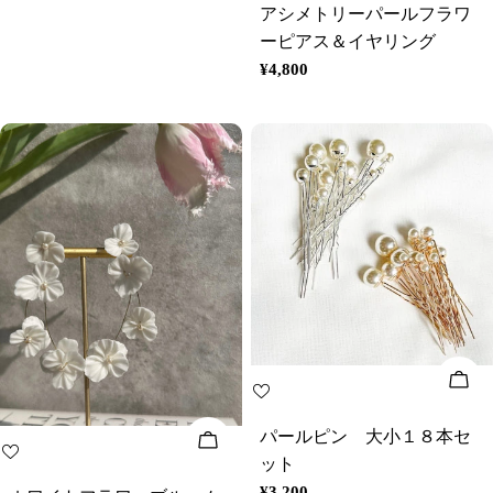
常
アシメトリーパールフラワ
価
ーピアス＆イヤリング
格
通
¥4,800
常
価
格
オ
パールピン 大小１８本セ
オプションを選択してください
ット
通
¥3,200