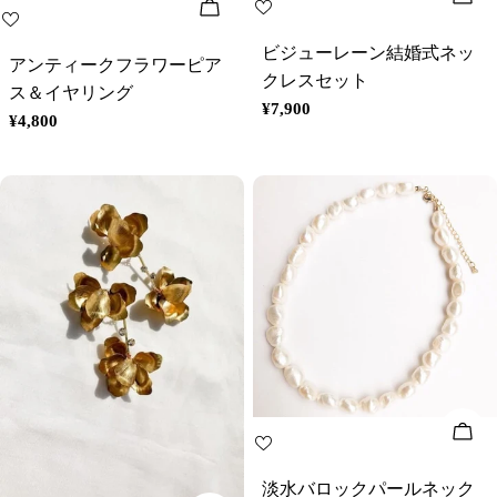
オプションを選択してください
ビジューレーン結婚式ネッ
アンティークフラワーピア
クレスセット
ス＆イヤリング
通
¥7,900
通
¥4,800
常
常
価
価
格
格
カ
淡水バロックパールネック