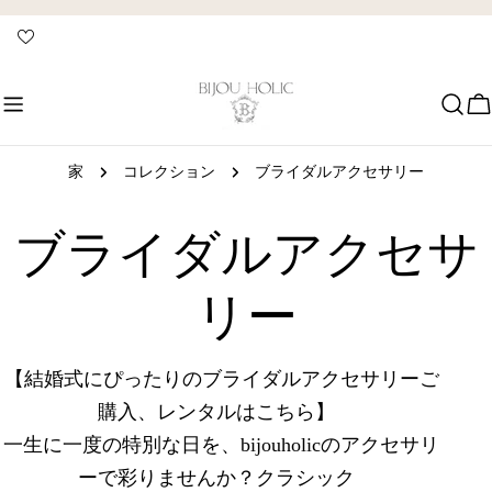
コ
ン
テ
ン
ツ
に
ス
家
コレクション
ブライダルアクセサリー
キ
ッ
コ
ブライダルアクセサ
プ
レ
リー
ク
【結婚式にぴったりのブライダルアクセサリーご
購入、レンタルはこちら
】
シ
一生に一度の特別な日を、bijouholicのアクセサリ
ーで彩りませんか？クラシック