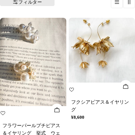
フィルター
オ
フクシアピアス＆イヤリン
グ
オプションを選択してください
通
¥8,600
常
フラワーパールプチピアス
価
＆イヤリング 挙式 ウェ