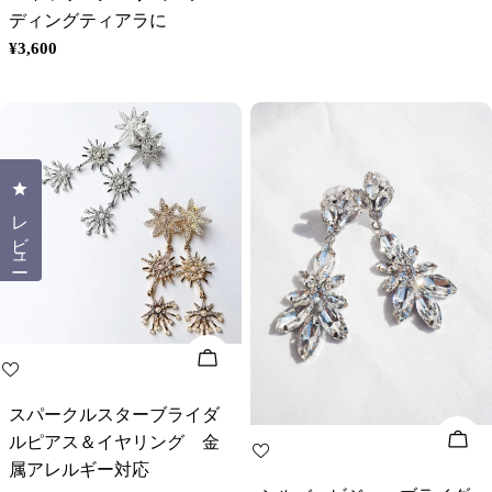
格
ディングティアラに
通
¥3,600
常
価
格
クリックしてレビューダイアログを開く
レビュー
オプションを選択してください
スパークルスターブライダ
オ
ルピアス＆イヤリング 金
属アレルギー対応