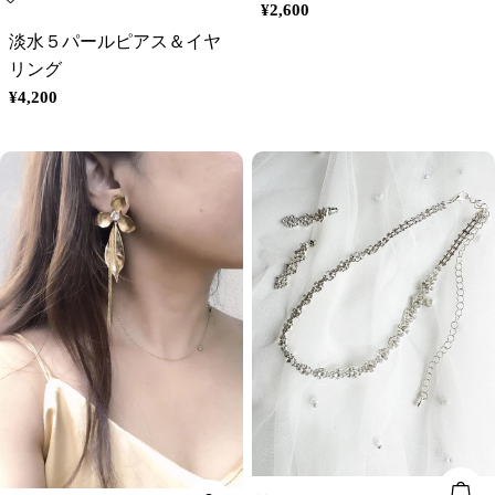
通
¥2,600
常
淡水５パールピアス＆イヤ
価
リング
格
通
¥4,200
常
価
格
オ