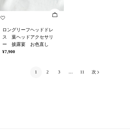
カートに追加
ロングリーフヘッドドレ
ス 葉ヘッドアクセサリ
ー 披露宴 お色直し
通
¥7,900
常
価
格
1
2
3
…
11
次