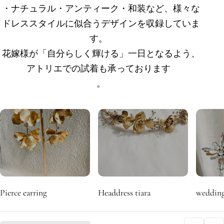
ョ
・ナチュラル・アンティーク・和装など、様々な
ドレススタイルに似合うデザインを収録していま
ン
す。
:
花嫁様が「自分らしく輝ける」一日となるよう、
アトリエでの試着も承っております
。
Pierce earring
Headdress tiara
wedding