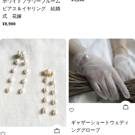
ホワイトフラワーブルーム
常
ピアス＆イヤリング 結婚
価
式 花嫁
格
通
¥8,900
常
価
格
カ
ギャザーショートウェディ
ンググローブ
オプションを選択してください