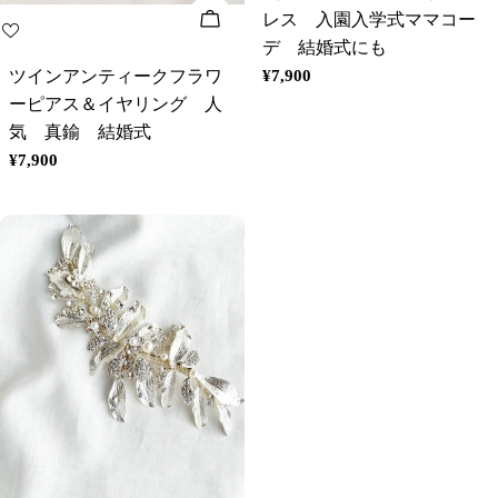
オプションを選択してください
レス 入園入学式ママコー
デ 結婚式にも
ツインアンティークフラワ
通
¥7,900
常
ーピアス＆イヤリング 人
価
気 真鍮 結婚式
格
通
¥7,900
常
価
格