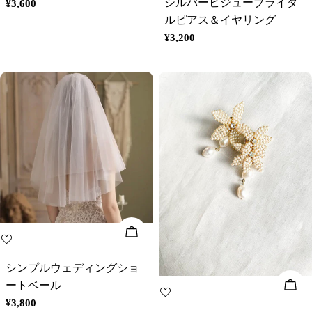
シルバービジューブライダ
通
¥3,600
常
ルピアス＆イヤリング
価
通
¥3,200
格
常
価
格
オプションを選択してください
シンプルウェディングショ
オ
ートベール
通
¥3,800