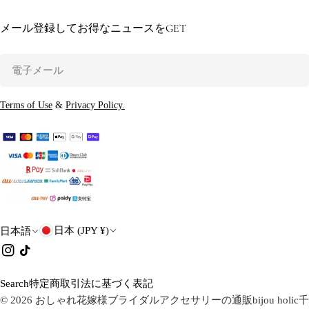
メール登録してお得なニュースをGET
電
子
メ
Terms of Use
&
Privacy Policy.
ー
ル
国
言
日本 (JPY ¥)
日本語
・
語
イ
チ
ン
ク
地
ス
タ
Search
特定商取引法に基づく表記
域
タ
ク
© 2026
おしゃれ花嫁様ブライダルアクセサリーの通販bijou holic千