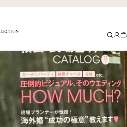
LECTION
ロ
グ
イ
ン