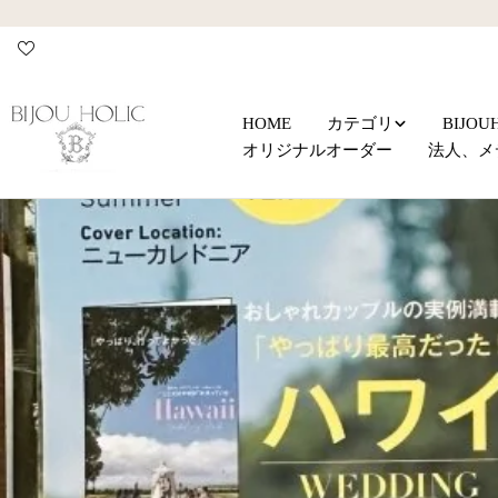
コ
ン
テ
ン
ツ
HOME
カテゴリ
BIJO
に
オリジナルオーダー
法人、メ
ス
キ
ッ
プ