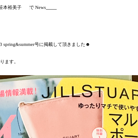
 笹本裕美子
で
News
spring&summer号に掲載して頂きました☻︎
あります。