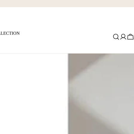
LECTION
ロ
グ
イ
ン