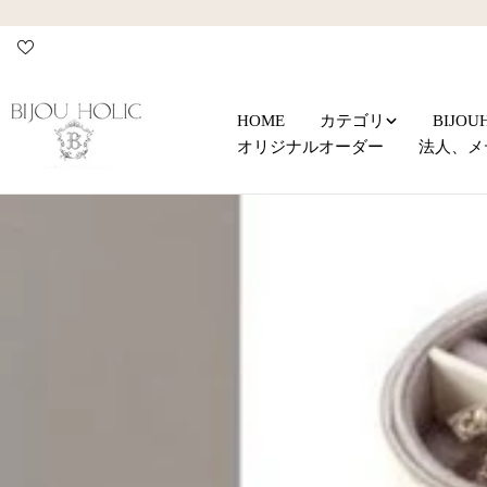
コ
ン
テ
ン
ツ
HOME
カテゴリ
BIJO
に
オリジナルオーダー
法人、メ
ス
キ
ッ
プ